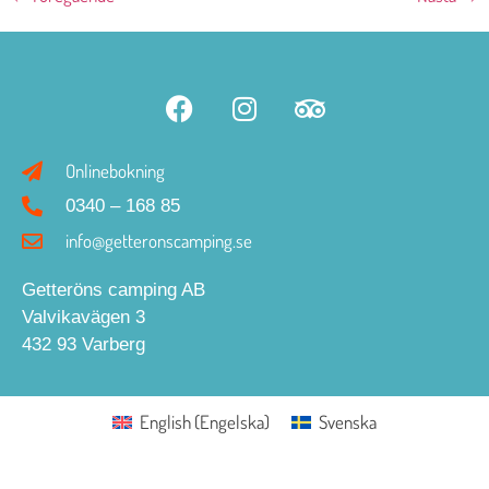
Onlinebokning
0340 – 168 85
info@getteronscamping.se
Getteröns camping AB
Valvikavägen 3
432 93 Varberg
English
(
Engelska
)
Svenska