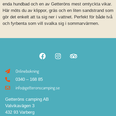
enda hundbad och en av Getteröns mest omtyckta vikar.
Här möts du av klippor, gräs och en liten sandstrand som
gör det enkelt att ta sig ner i vattnet. Perfekt för både två
och fyrbenta som vill svalka sig i sommarvärmen.
Onlinebokning
0340 – 168 85
info@getteronscamping.se
Getteröns camping AB
Valvikavägen 3
432 93 Varberg