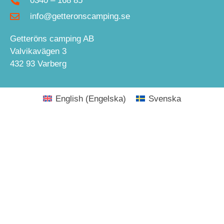
0340 – 168 85
info@getteronscamping.se
Getteröns camping AB
Valvikavägen 3
432 93 Varberg
English
(
Engelska
)
Svenska