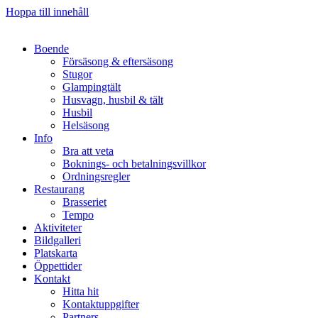
Hoppa till innehåll
Boende
Försäsong & eftersäsong
Stugor
Glampingtält
Husvagn, husbil & tält
Husbil
Helsäsong
Info
Bra att veta
Boknings- och betalningsvillkor
Ordningsregler
Restaurang
Brasseriet
Tempo
Aktiviteter
Bildgalleri
Platskarta
Öppettider
Kontakt
Hitta hit
Kontaktuppgifter
Partners