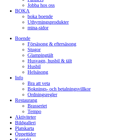
Jobba hos oss
BOKA
boka boende
Uthyrningsprodukter
mina-sidor
Boende
Försäsong & eftersäsong
Stugor
Glampingtält
Husvagn, husbil & tält
Husbil
Helsäsong
Info
Bra att veta
Boknings- och betalningsvillkor
Ordningsregler
Restaurang
Brasseriet
Tempo
Aktiviteter
Bildgalleri
Platskarta
Öppettider
Kontakt