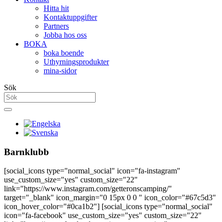
Hitta hit
Kontaktuppgifter
Partners
Jobba hos oss
BOKA
boka boende
Uthyrningsprodukter
mina-sidor
Sök
Barnklubb
[social_icons type="normal_social" icon="fa-instagram"
use_custom_size="yes" custom_size="22"
link="https://www.instagram.com/getteronscamping/"
target="_blank" icon_margin="0 15px 0 0 " icon_color="#67c5d3"
icon_hover_color="#0ca1b2"] [social_icons type="normal_social"
icon="fa-facebook" use_custom_size="yes" custom_size="22"