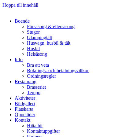
Hoppa till innehåll
Boende
Försäsong & eftersäsong
Stugor
Glampingtält
Husvagn, husbil & tält
Husbil
Helsäsong
Info
Bra att veta
Boknings- och betalningsvillkor
Ordningsregler
Restaurang
Brasseriet
Tempo
Aktiviteter
Bildgalleri
Platskarta
Öppettider
Kontakt
Hitta hit
Kontaktuppgifter
Partners