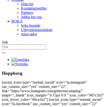
Hitta hit
Kontaktuppgifter
Partners
Jobba hos oss
BOKA
boka boende
Uthyrningsprodukter
mina-sidor
Sök
Hoppborg
[social_icons type="normal_social" icon="fa-instagram"
use_custom_size="yes" custom_size="22"
link="https://www.instagram.com/getteronscamping/"
target="_blank" icon_margin="0 15px 0 0 " icon_color="#67c5d3"
icon_hover_color="#0ca1b2"] [social_icons type="normal_social"
icon="fa-facebook" use_custom_size="yes" custom_size="22"