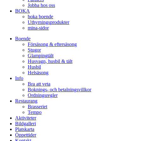
Jobba hos oss
BOKA
boka boende
Uthyrningsprodukter
mina-sidor
Boende
Försäsong & eftersäsong
Stugor
Glampingtält
Husvagn, husbil & tält
Husbil
Helsäsong
Info
Bra att veta
Boknings- och betalningsvillkor
Ordningsregler
Restaurang
Brasseriet
Tempo
Aktiviteter
Bildgalleri
Platskarta
Öppettider
Kontakt