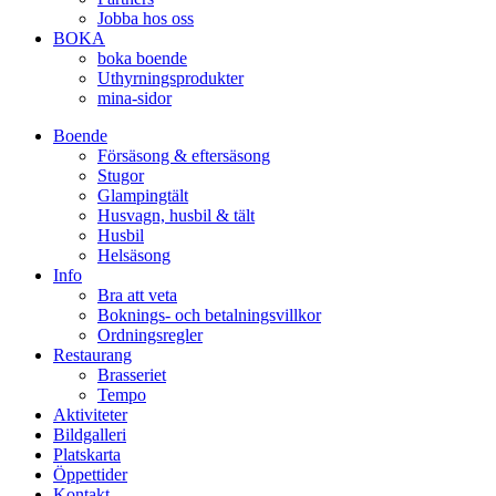
Jobba hos oss
BOKA
boka boende
Uthyrningsprodukter
mina-sidor
Boende
Försäsong & eftersäsong
Stugor
Glampingtält
Husvagn, husbil & tält
Husbil
Helsäsong
Info
Bra att veta
Boknings- och betalningsvillkor
Ordningsregler
Restaurang
Brasseriet
Tempo
Aktiviteter
Bildgalleri
Platskarta
Öppettider
Kontakt