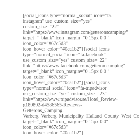
[social_icons type="normal_social" icon="fa-
instagram" use_custom_size="yes"
custom_size="22"
link="https://www.instagram.com/getteronscamping/"
target="_blank" icon_margin="0 15px 0 0 "
icon_color="#67c5d3"
icon_hover_color="#0ca1b2"] [social_icons
type="normal_social" icon="fa-facebook"
use_custom_size="yes" custom_size="22"
link="https://www.facebook.com/getteron.camping"
target="_blank" icon_margin="0 15px 0 0 "
icon_color="#67c5d3"
icon_hover_color="#0ca1b2"] [social_icons
type="normal_social" icon="fa-tripadvisor"
use_custom_size="yes" custom_size="23"
link="https://www.tripadvisor.se/Hotel_Review-
g189892-d4586565-Reviews-
Getterons_Camping-
Varberg_Varberg_Municipality_Halland_County_West_Coa
target="_blank" icon_margin="0 15px 0 0"
icon_color="#67c5d3"
icon_hover_color="#0ca1b2"]