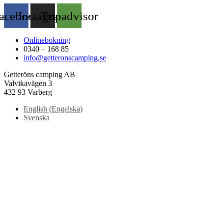
acebook
Instagram
Tripadvisor
Onlinebokning
0340 – 168 85
info@getteronscamping.se
Getteröns camping AB
Valvikavägen 3
432 93 Varberg
English
(
Engelska
)
Svenska