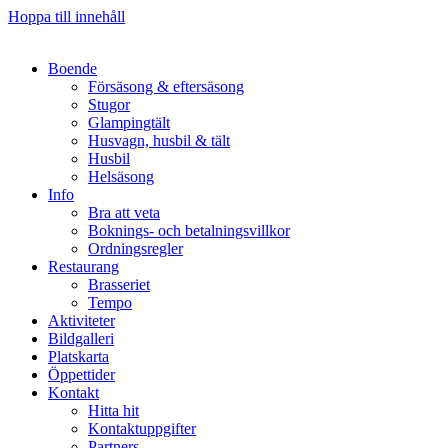
Hoppa till innehåll
Boende
Försäsong & eftersäsong
Stugor
Glampingtält
Husvagn, husbil & tält
Husbil
Helsäsong
Info
Bra att veta
Boknings- och betalningsvillkor
Ordningsregler
Restaurang
Brasseriet
Tempo
Aktiviteter
Bildgalleri
Platskarta
Öppettider
Kontakt
Hitta hit
Kontaktuppgifter
Partners