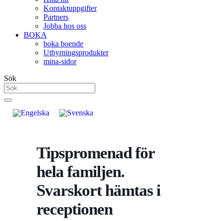
Kontaktuppgifter
Partners
Jobba hos oss
BOKA
boka boende
Uthyrningsprodukter
mina-sidor
Sök
Tipspromenad för
hela familjen.
Svarskort hämtas i
receptionen