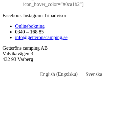
icon_hover_color="#0ca1b2"]
Facebook
Instagram
Tripadvisor
Onlinebokning
0340 – 168 85
info@getteronscamping.se
Getteröns camping AB
Valvikavägen 3
432 93 Varberg
English
(
Engelska
)
Svenska