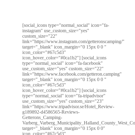
[social_icons type="normal_social" icon="fa-
instagram" use_custom_size="yes"
custom_size="22"
link="https://www.instagram.com/getteronscamping/"
target="_blank" icon_margin="0 15px 0 0 "
icon_color="#67c5d3"
icon_hover_color="#0ca1b2"] [social_icons
type="normal_social" icon="fa-facebook"
use_custom_size="yes" custom_size="22"
link="https://www.facebook.com/getteron.camping"
target="_blank" icon_margin="0 15px 0 0 "
icon_color="#67c5d3"
icon_hover_color="#0ca1b2"] [social_icons
type="normal_social" icon="fa-tripadvisor"
use_custom_size="yes" custom_size="23"
link="https://www.tripadvisor.se/Hotel_Review-
g189892-d4586565-Reviews-
Getterons_Camping-
Varberg_Varberg_Municipality_Halland_County_West_Coa
target="_blank" icon_margin="0 15px 0 0"
icon_color="#67c5d3"