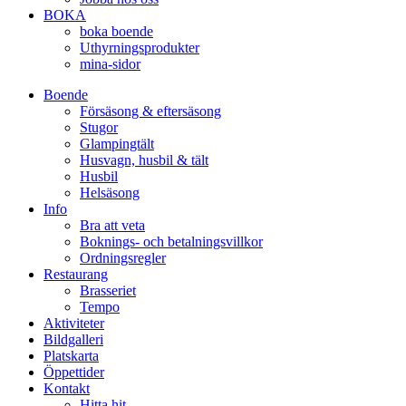
BOKA
boka boende
Uthyrningsprodukter
mina-sidor
Boende
Försäsong & eftersäsong
Stugor
Glampingtält
Husvagn, husbil & tält
Husbil
Helsäsong
Info
Bra att veta
Boknings- och betalningsvillkor
Ordningsregler
Restaurang
Brasseriet
Tempo
Aktiviteter
Bildgalleri
Platskarta
Öppettider
Kontakt
Hitta hit