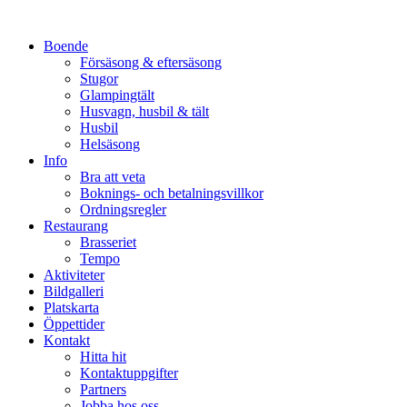
Hoppa
till
Boende
innehåll
Försäsong & eftersäsong
Stugor
Glampingtält
Husvagn, husbil & tält
Husbil
Helsäsong
Info
Bra att veta
Boknings- och betalningsvillkor
Ordningsregler
Restaurang
Brasseriet
Tempo
Aktiviteter
Bildgalleri
Platskarta
Öppettider
Kontakt
Hitta hit
Kontaktuppgifter
Partners
Jobba hos oss